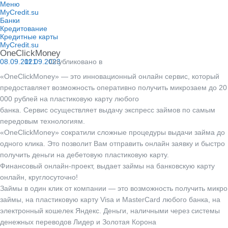
Перейти
Меню
к
MyCredit.su
содержимому
Банки
Кредитование
Кредитные карты
MyCredit.su
OneClickMoney
08.09.2021
11.09.2023
Опубликовано в
«OneClickMoney»
— это инновационный онлайн сервис, который
предоставляет возможность оперативно получить микрозаем до 20
000 рублей на пластиковую карту любого
банка. Сервис осуществляет выдачу экспресс займов по самым
передовым технологиям.
«OneClickMoney»
сократили сложные процедуры выдачи займа до
одного клика. Это позволит Вам отправить онлайн заявку и быстро
получить деньги на дебетовую пластиковую карту.
Финансовый онлайн-проект, выдает займы на банковскую карту
онлайн, круглосуточно!
Займы в один клик от компании — это возможность получить микро
займы, на пластиковую карту Visa и MasterCard любого банка, на
электронный кошелек Яндекс. Деньги, наличными через системы
денежных переводов
Лидер
и
Золотая Корона