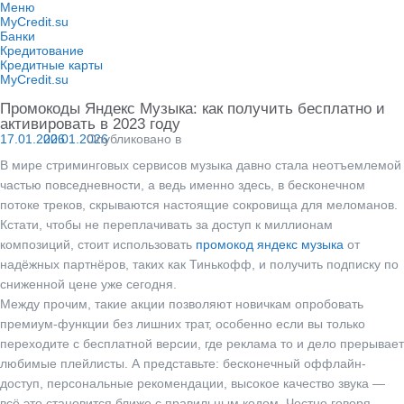
Перейти
Меню
к
MyCredit.su
содержимому
Банки
Кредитование
Кредитные карты
MyCredit.su
Промокоды Яндекс Музыка: как получить бесплатно и
активировать в 2023 году
17.01.2026
20.01.2026
Опубликовано в
В мире стриминговых сервисов музыка давно стала неотъемлемой
частью повседневности, а ведь именно здесь, в бесконечном
потоке треков, скрываются настоящие сокровища для меломанов.
Кстати, чтобы не переплачивать за доступ к миллионам
композиций, стоит использовать
промокод яндекс музыка
от
надёжных партнёров, таких как Тинькофф, и получить подписку по
сниженной цене уже сегодня.
Между прочим, такие акции позволяют новичкам опробовать
премиум-функции без лишних трат, особенно если вы только
переходите с бесплатной версии, где реклама то и дело прерывает
любимые плейлисты. А представьте: бесконечный оффлайн-
доступ, персональные рекомендации, высокое качество звука —
всё это становится ближе с правильным кодом. Честно говоря,