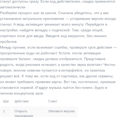
станут доступны сразу. Если код действителен, скидка применится
автоматически.
Разберём процесс шаг за шагом. Сначала убедитесь, что у вас
установлено актуальное приложение — устаревшие версии иногда
глючат. А ведь активация занимает всего минуту. Перейдите в
настройки, найдите вкладку с подпиской. Там, среди опций,
спрятано поле для ввода. Введите код аккуратно, без лишних
пробелов.
Между прочим, если возникает ошибка, проверьте срок действия —
просроченные коды не работают. Кстати, после активации
проверьте баланс: скидка должна отобразиться. Представьте
радость, когда реклама исчезает, а качество звука взлетает. Честно
говоря, многие новички путаются в интерфейсе, но практика
решает всё. К тому же, если код от партнёра, как другие сервисы,
он может требовать привязки карты. Вот так, постепенно, премиум
становится нормой. И вдруг музыка льётся без помех, будто в
личном концертном зале.
Шаг
Действие
Совет
1
Открыть
Обновите версию
приложение