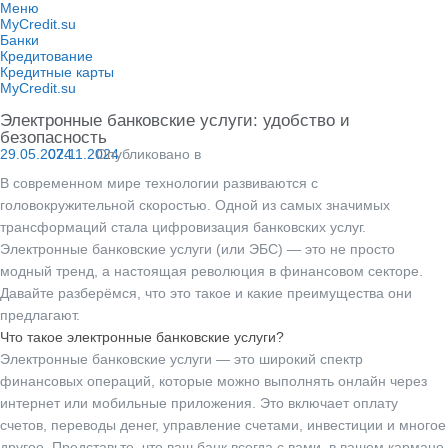
Перейти
Меню
к
MyCredit.su
содержимому
Банки
Кредитование
Кредитные карты
MyCredit.su
Электронные банковские услуги: удобство и
безопасность
29.05.2024
07.11.2024
Опубликовано в
В современном мире технологии развиваются с
головокружительной скоростью. Одной из самых значимых
трансформаций стала цифровизация банковских услуг.
Электронные банковские услуги (или ЭБС) — это не просто
модный тренд, а настоящая революция в финансовом секторе.
Давайте разберёмся, что это такое и какие преимущества они
предлагают.
Что такое электронные банковские услуги?
Электронные банковские услуги — это широкий спектр
финансовых операций, которые можно выполнять онлайн через
интернет или мобильные приложения. Это включает оплату
счетов, переводы денег, управление счетами, инвестиции и многое
другое. Представьте, что ваш банк всегда с вами, в вашем кармане